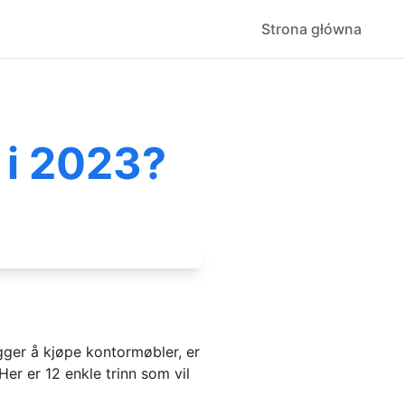
Strona główna
 i 2023?
gger å kjøpe kontormøbler, er
er er 12 enkle trinn som vil