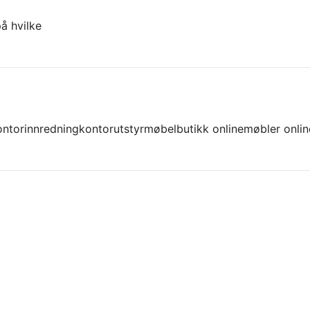
å hvilke
ontorinnredning
kontorutstyr
møbelbutikk online
møbler onlin