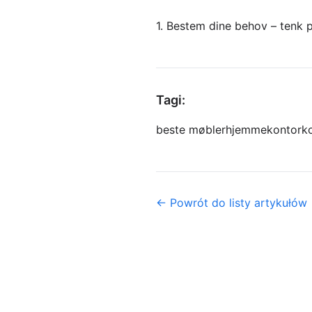
1. Bestem dine behov – tenk p
Tagi:
beste møbler
hjemmekontor
k
← Powrót do listy artykułów