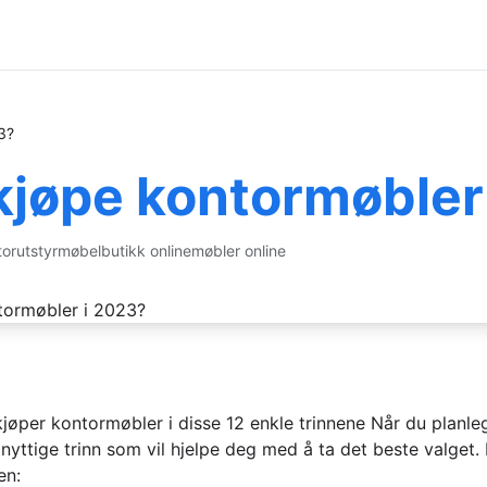
3?
 kjøpe kontormøbler
orutstyr
møbelbutikk online
møbler online
jøper kontormøbler i disse 12 enkle trinnene Når du planle
yttige trinn som vil hjelpe deg med å ta det beste valget. H
en: