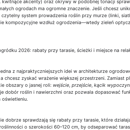
. kwitnące akcenty) oraz okrywy w podobnej tonacji sprawia
w małych ogrodach ma ogromne znaczenie. Jeśli chcesz un
 czytelny system prowadzenia roślin przy murze (linki, siatk
nie kompozycyjne wzdłuż ogrodzenia—wtedy zieleń optyczni
gródku 2026: rabaty przy tarasie, ścieżki i miejsce na rela
jedna z najpraktyczniejszych idei w architekturze ogrod
 a chcesz zyskać wrażenie większej przestrzeni. Zamiast 
ie obszary o jasnej roli:
wejście
,
przejście
,
kącik wypoczyn
je dobór roślin i nawierzchni oraz pozwala dopasować fun
 oświetleniu.
 dobrze sprawdzają się rabaty przy tarasie, które działają
oślinności o szerokości 60–120 cm, by odseparować taras