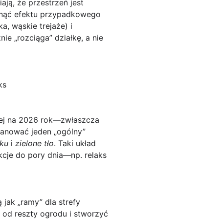
ją, że przestrzeń jest
iknąć efektu przypadkowego
a, wąskie trejaże) i
e „rozciąga” działkę, a nie
ks
owej na 2026 rok—zwłaszcza
planować jeden „ogólny”
ku
i
zielone tło
. Taki układ
kcje do pory dnia—np. relaks
 jak „ramy” dla strefy
 od reszty ogrodu i stworzyć