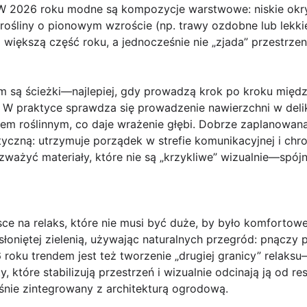
. W 2026 roku modne są kompozycje warstwowe: niskie okry
 rośliny o pionowym wzroście (np. trawy ozdobne lub lekki
większą część roku, a jednocześnie nie „zjada” przestrzen
są ścieżki—najlepiej, gdy prowadzą krok po kroku między
W praktyce sprawdza się prowadzenie nawierzchni w delik
żem roślinnym, co daje wrażenie głębi. Dobrze zaplanowan
tyczną: utrzymuje porządek w strefie komunikacyjnej i chro
ważyć materiały, które nie są „krzykliwe” wizualnie—spójna
jsce na relaks, które nie musi być duże, by było komfortow
osłoniętej zielenią, używając naturalnych przegród: pnączy 
roku trendem jest też tworzenie „drugiej granicy” relak
y, które stabilizują przestrzeń i wizualnie odcinają ją od r
eśnie zintegrowany z architekturą ogrodową.