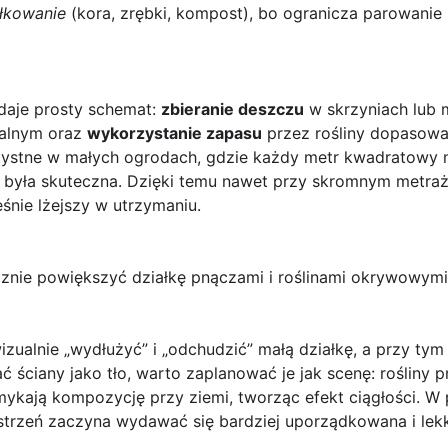
ółkowanie
(kora, zrębki, kompost), bo ogranicza parowanie 
 daje prosty schemat:
zbieranie deszczu
w skrzyniach lub 
zalnym oraz
wykorzystanie zapasu
przez rośliny dopasow
zystne w małych ogrodach, gdzie każdy metr kwadratowy 
była skuteczna. Dzięki temu nawet przy skromnym metraż
śnie lżejszy w utrzymaniu.
cznie powiększyć działkę pnączami i roślinami okrywowymi
izualnie „wydłużyć” i „odchudzić” małą działkę, a przy tym
ać ściany jako tło, warto zaplanować je jak scenę: rośliny
ykają kompozycję przy ziemi, tworząc efekt ciągłości. W 
strzeń zaczyna wydawać się bardziej uporządkowana i lek