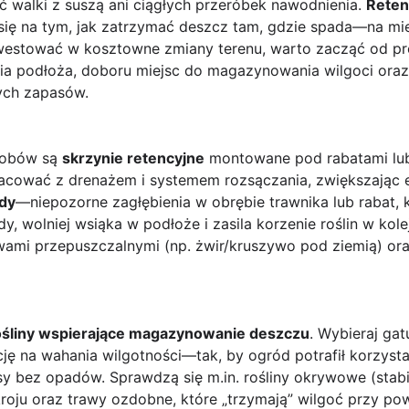
ć walki z suszą ani ciągłych przeróbek nawodnienia.
Reten
e się na tym, jak zatrzymać deszcz tam, gdzie spada—na m
inwestować w kosztowne zmiany terenu, warto zacząć od pr
 podłoża, doboru miejsc do magazynowania wilgoci oraz ro
ych zapasów.
sobów są
skrzynie retencyjne
montowane pod rabatami lub
acować z drenażem i systemem rozsączania, zwiększając 
dy
—niepozorne zagłębienia w obrębie trawnika lub rabat, kt
, wolniej wsiąka w podłoże i zasila korzenie roślin w kol
wami przepuszczalnymi (np. żwir/kruszywo pod ziemią) ora
ośliny wspierające magazynowanie deszczu
. Wybieraj ga
ję na wahania wilgotności—tak, by ogród potrafił korzysta
sy bez opadów. Sprawdzą się m.in. rośliny okrywowe (stabil
roju oraz trawy ozdobne, które „trzymają” wilgoć przy po