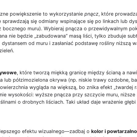
czne powiększenie to wykorzystanie
pnącz
, które prowadz
 sprawdzają się odmiany wspinające się po linkach lub dys
uż bocznego muru). Wybieraj pnącza o przewidywalnym pok
ana nie będzie „zabudowana” masą liści, tylko zbuduje subt
z dystansem od muru i zasłaniać podstawę rośliny niższ
ieleń.
krywowe
, które tworzą miękką granicę między ścianą a nawi
a lub półzimozielona okrywa (np. niskie trawy ozdobne, b
powierzchnia wygląda na większą, bo znika efekt „twardej
anie wysokości: wyższe pnącza przy szczycie muru, niższe
oślinami o drobnych liściach. Taki układ daje wrażenie głębi
jlepszego efektu wizualnego—zadbaj o
kolor i powtarzaln