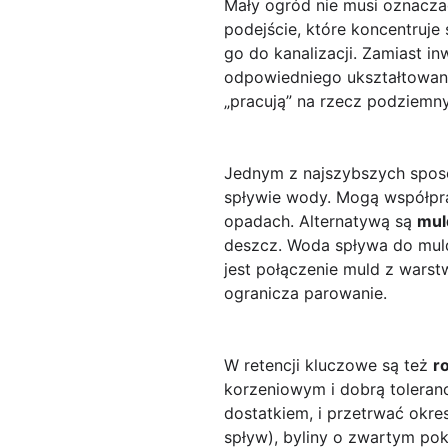
Mały ogród nie musi oznacza
podejście, które koncentruj
go do kanalizacji. Zamiast 
odpowiedniego ukształtowania
„pracują” na rzecz podziemn
Jednym z najszybszych spo
spływie wody. Mogą współpr
opadach. Alternatywą są
mul
deszcz. Woda spływa do muldy
jest połączenie muld z warst
ogranicza parowanie.
W retencji kluczowe są też
r
korzeniowym i dobrą toleranc
dostatkiem, i przetrwać okre
spływ), byliny o zwartym pok