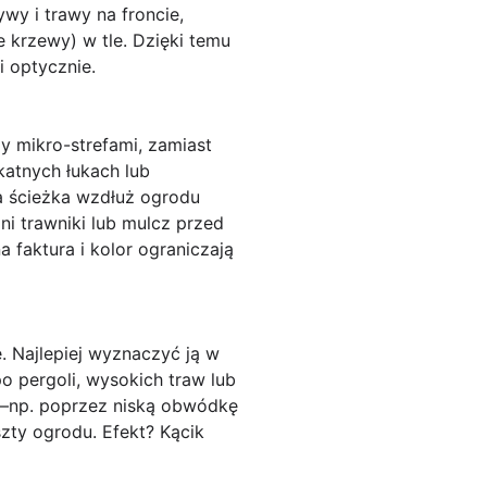
wy i trawy na froncie,
e krzewy) w tle. Dzięki temu
i optycznie.
 mikro-strefami, zamiast
atnych łukach lub
a
ścieżka wzdłuż ogrodu
ni trawniki lub mulcz przed
 faktura i kolor ograniczają
e. Najlepiej wyznaczyć ją w
po pergoli, wysokich traw lub
su—np. poprzez niską obwódkę
eszty ogrodu. Efekt? Kącik