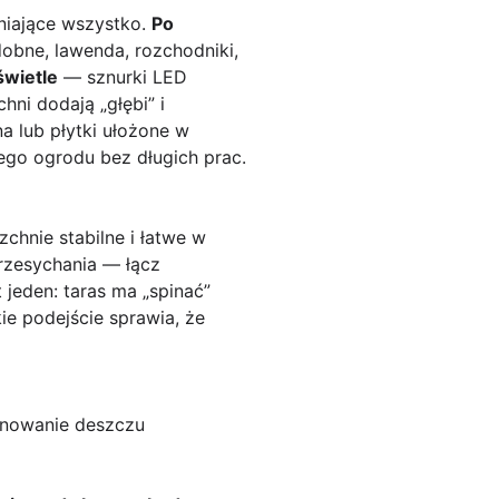
eniające wszystko.
Po
obne, lawenda, rozchodniki,
świetle
— sznurki LED
ni dodają „głębi” i
 lub płytki ułożone w
ego ogrodu bez długich prac.
chnie stabilne i łatwe w
rzesychania — łącz
 jeden: taras ma „spinać”
ie podejście sprawia, że
zynowanie deszczu