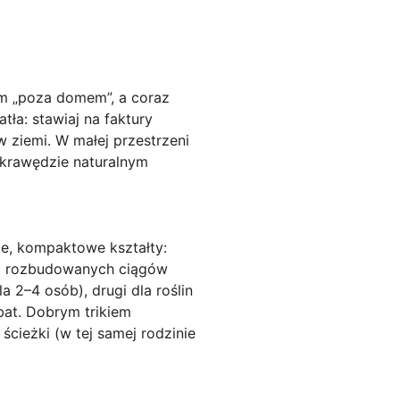
em „poza domem”, a coraz
tła: stawiaj na faktury
w ziemi. W małej przestrzeni
 krawędzie naturalnym
ste, kompaktowe kształty:
st rozbudowanych ciągów
a 2–4 osób), drugi dla roślin
abat. Dobrym trikiem
ścieżki (w tej samej rodzinie