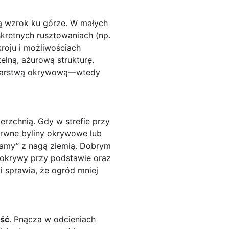
ą wzrok ku górze. W małych
kretnych rusztowaniach (np.
roju i możliwościach
elną, ażurową strukturę.
ą warstwą okrywową—wtedy
erzchnią. Gdy w strefie przy
arwne byliny okrywowe lub
 ramy” z nagą ziemią. Dobrym
 okrywy przy podstawie oraz
 i sprawia, że ogród mniej
ość
. Pnącza w odcieniach