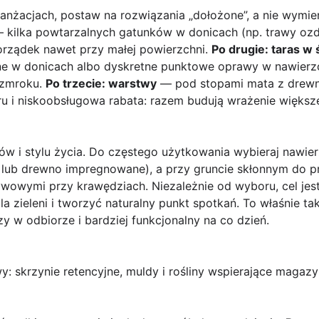
aranżacjach, postaw na rozwiązania „dołożone”, a nie wymi
 kilka powtarzalnych gatunków w donicach (np. trawy ozd
porządek nawet przy małej powierzchni.
Po drugie: taras w 
ne w donicach albo dyskretne punktowe oprawy w nawierzch
o zmroku.
Po trzecie: warstwy
— pod stopami mata z drewna
ru i niskoobsługowa rabata: razem budują wrażenie większ
ów i stylu życia. Do częstego użytkowania wybieraj nawierz
y lub drewno impregnowane), a przy gruncie skłonnym do p
ywowymi przy krawędziach. Niezależnie od wyboru, cel jest
 zieleni i tworzyć naturalny punkt spotkań. To właśnie tak
y w odbiorze i bardziej funkcjonalny na co dzień.
: skrzynie retencyjne, muldy i rośliny wspierające maga