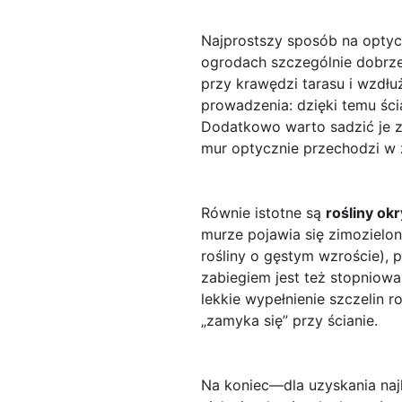
Najprostszy sposób na opty
ogrodach szczególnie dobrze
przy krawędzi tarasu i wzdł
prowadzenia: dzięki temu ści
Dodatkowo warto sadzić je 
mur optycznie przechodzi w z
Równie istotne są
rośliny o
murze pojawia się zimozielon
rośliny o gęstym wzroście), 
zabiegiem jest też stopniow
lekkie wypełnienie szczelin r
„zamyka się” przy ścianie.
Na koniec—dla uzyskania na